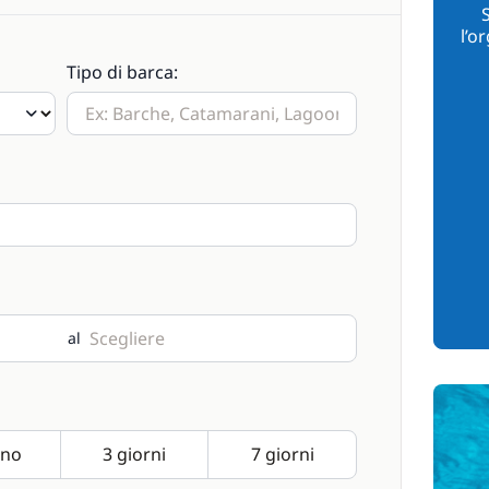
l’o
Tipo di barca:
al