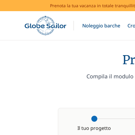
Prenota la tua vacanza in totale tranquilli
Noleggio barche
Cro
Pr
Compila il modulo e
Il tuo progetto