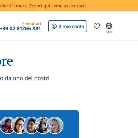
oderti il mare. Scopri qui come assicurarti.
Contattaci
Il mio conto
+39 02 81266 881
EUR
ore
zo da uno dei nostri