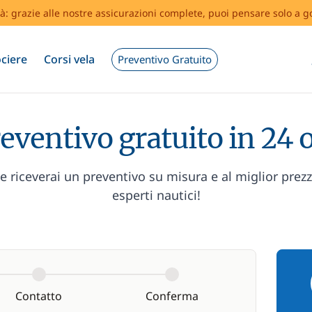
tà: grazie alle nostre assicurazioni complete, puoi pensare solo a g
ciere
Corsi vela
Preventivo Gratuito
eventivo gratuito in 24 
 riceverai un preventivo su misura e al miglior prez
esperti nautici!
Contatto
Conferma