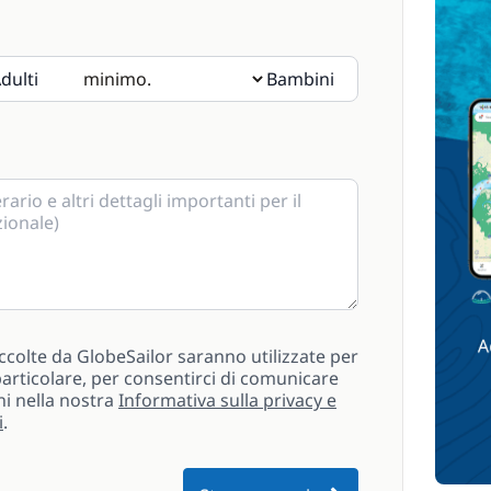
dulti
Bambini
i prega di indicarne l'età nelle note.
ccolte da GlobeSailor saranno utilizzate per
n particolare, per consentirci di comunicare
ni nella nostra
Informativa sulla privacy e
i
.