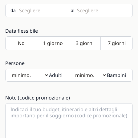
dal
al
Data flessibile
Persone
Adulti
Bambini
Se saranno presenti bambini si prega di indicarne l'età
nelle note.
Note (codice promozionale)