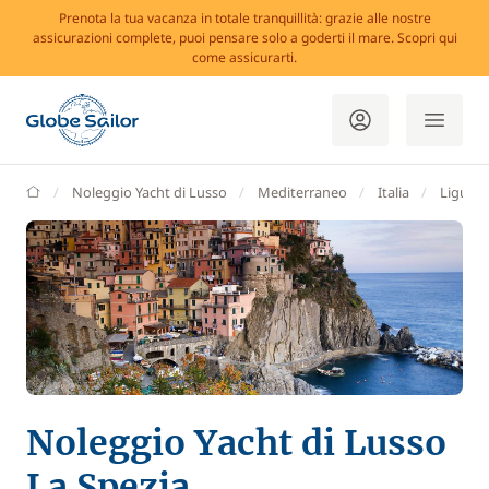
Prenota la tua vacanza in totale tranquillità: grazie alle nostre
assicurazioni complete, puoi pensare solo a goderti il mare. Scopri qui
come assicurarti.
GlobeSailor
Noleggio Yacht di Lusso
Mediterraneo
Italia
Liguria
Noleggio Yacht di Lusso
La Spezia