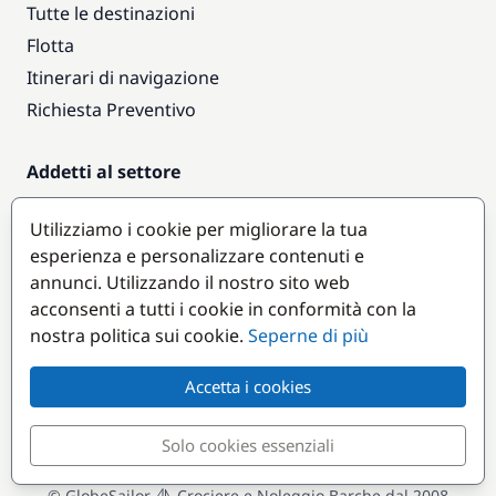
Tutte le destinazioni
Flotta
Itinerari di navigazione
Richiesta Preventivo
Addetti al settore
Accesso armatori
Utilizziamo i cookie per migliorare la tua
Diventare partner
esperienza e personalizzare contenuti e
annunci. Utilizzando il nostro sito web
Destinazioni popolari
acconsenti a tutti i cookie in conformità con la
nostra politica sui cookie.
Seperne di più
Accetta i cookies
Solo cookies essenziali
© GlobeSailor
Crociere e Noleggio Barche dal 2008