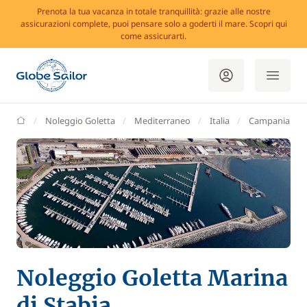
Prenota la tua vacanza in totale tranquillità: grazie alle nostre
assicurazioni complete, puoi pensare solo a goderti il mare. Scopri qui
come assicurarti.
GlobeSailor
Noleggio Goletta
Mediterraneo
Italia
Campania
Noleggio Goletta Marina
di Stabia