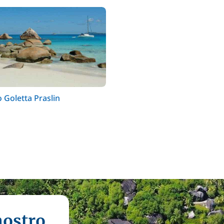
 Goletta Praslin
nostro