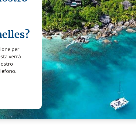
helles?
zione per
esta verrà
nostro
elefono.