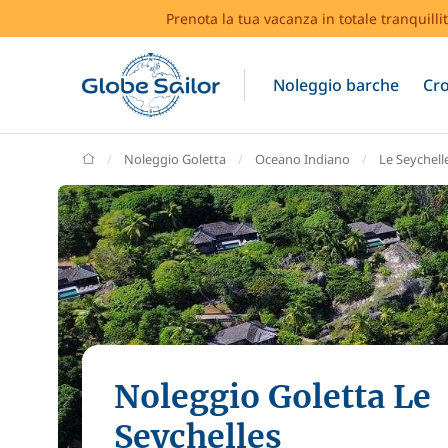
Prenota la tua vacanza in totale tranquilli
Noleggio barche
Cro
GlobeSailor
Noleggio Goletta
Oceano Indiano
Le Seychell
Noleggio Goletta Le
Seychelles