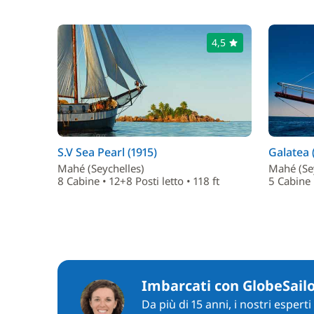
4,5
S.V Sea Pearl (1915)
Galatea 
Mahé (Seychelles)
Mahé (Se
8 Cabine • 12+8 Posti letto • 118 ft
5 Cabine 
Imbarcati con GlobeSail
Da più di 15 anni, i nostri espert