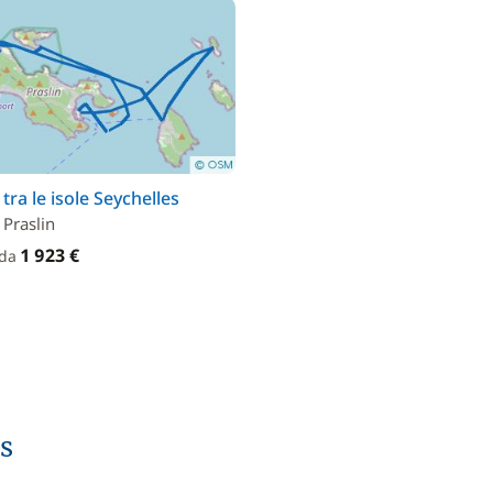
tra le isole Seychelles
 Praslin
1 923 €
 da
es