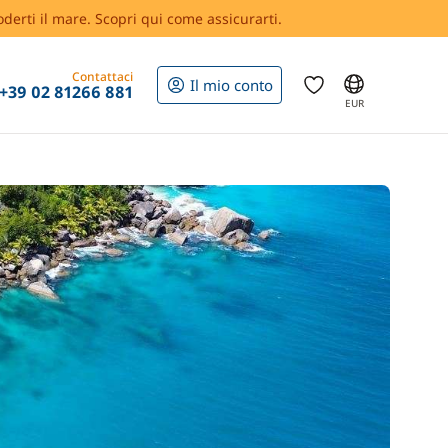
oderti il mare. Scopri qui come assicurarti.
Contattaci
Il mio conto
+39 02 81266 881
EUR