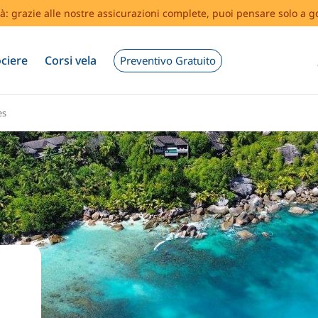
tà: grazie alle nostre assicurazioni complete, puoi pensare solo a g
ciere
Corsi vela
Preventivo Gratuito
es