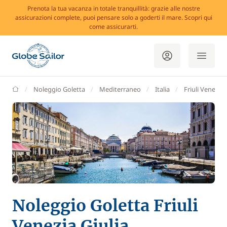
Prenota la tua vacanza in totale tranquillità: grazie alle nostre
assicurazioni complete, puoi pensare solo a goderti il mare. Scopri qui
come assicurarti.
GlobeSailor
Noleggio Goletta
Mediterraneo
Italia
Friuli Venezia 
Noleggio Goletta Friuli
Venezia Giulia