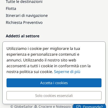
Tutte le destinazioni
Flotta
Itinerari di navigazione
Richiesta Preventivo
Addetti al settore
Accesso armatori
Utilizziamo i cookie per migliorare la tua
Diventare partner
esperienza e personalizzare contenuti e
annunci. Utilizzando il nostro sito web
Destinazioni popolari
acconsenti a tutti i cookie in conformità con la
nostra politica sui cookie.
Seperne di più
Accetta i cookies
Solo cookies essenziali
© GlobeSailor
Crociere e Noleggio Barche dal 2008
Domande?