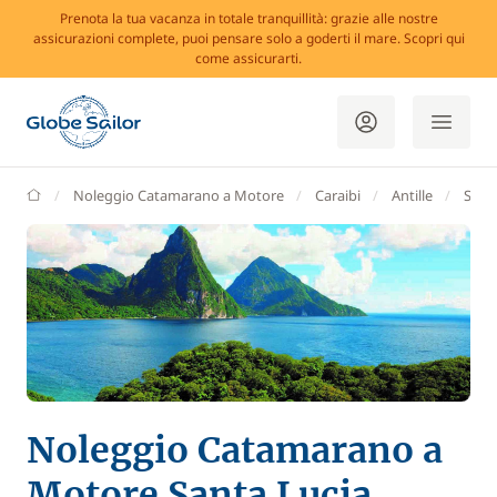
Prenota la tua vacanza in totale tranquillità: grazie alle nostre
assicurazioni complete, puoi pensare solo a goderti il mare. Scopri qui
come assicurarti.
GlobeSailor
Noleggio Catamarano a Motore
Caraibi
Antille
Sant
Noleggio Catamarano a
Motore Santa Lucia