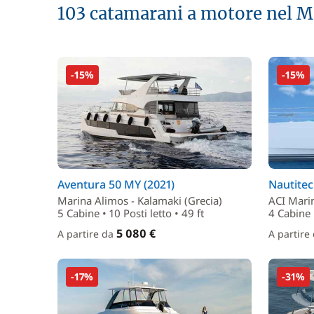
103 catamarani a motore nel M
-15%
-15%
Aventura 50 MY (2021)
Nautitec
Marina Alimos - Kalamaki (Grecia)
ACI Mari
5 Cabine • 10 Posti letto • 49 ft
4 Cabine •
5 080 €
A partire da
A partire
-17%
-31%