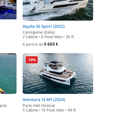
Aquila 36 Sport (2022)
Cannigione (Italia)
2 Cabine • 6 Posti letto • 36 ft
5 603 €
A partire da
-10%
Aventura 14 MY (2024)
gna)
Porto Heli (Grecia)
5 Cabine • 10 Posti letto • 49 ft