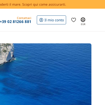
oderti il mare. Scopri qui come assicurarti.
Contattaci
Il mio conto
+39 02 81266 881
EUR