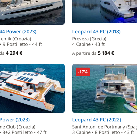
 44 Power (2023)
Leopard 43 PC (2018)
remik (Croazia)
Preveza (Grecia)
 9 Posti letto • 44 ft
4 Cabine • 43 ft
4 294 €
5 184 €
 da
A partire da
-17%
Power (2023)
Leopard 43 PC (2022)
ne Club (Croazia)
Sant Antoni de Portmany (Spa
 8+2 Posti letto • 47 ft
3 Cabine • 8 Posti letto • 43 ft