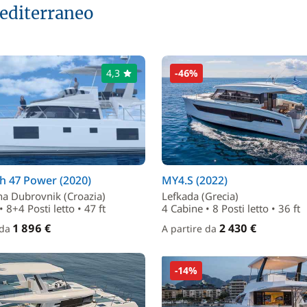
editerraneo
4,3
-46%
h 47 Power (2020)
MY4.S (2022)
na Dubrovnik (Croazia)
Lefkada (Grecia)
 8+4 Posti letto • 47 ft
4 Cabine • 8 Posti letto • 36 ft
1 896 €
2 430 €
 da
A partire da
-14%