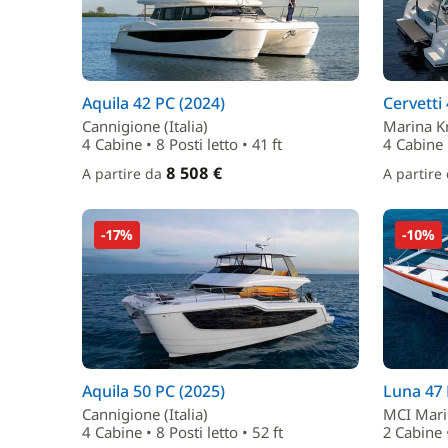
Aquila 42 PC (2024)
Cervetti
Cannigione (Italia)
Marina K
4 Cabine • 8 Posti letto • 41 ft
4 Cabine •
8 508 €
A partire da
A partire
-17%
-10%
Aquila 50 PC (2025)
Luna 47 
Cannigione (Italia)
MCI Mari
4 Cabine • 8 Posti letto • 52 ft
2 Cabine •