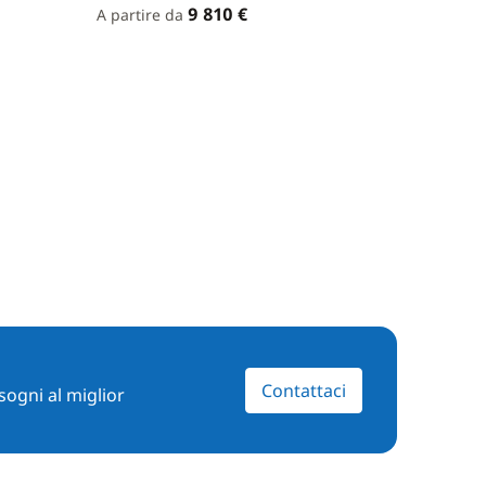
9 810 €
A partire da
Contattaci
sogni al miglior