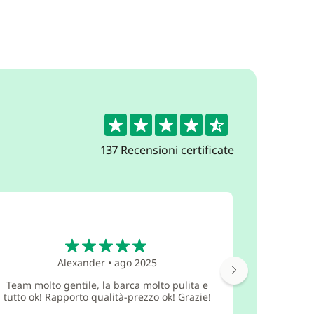
4.5
137 Recensioni certificate
5
Alexander
•
ago 2025
La barca 
Team molto gentile, la barca molto pulita e
ponte sup
tutto ok! Rapporto qualità-prezzo ok! Grazie!
che può 
barbecue,