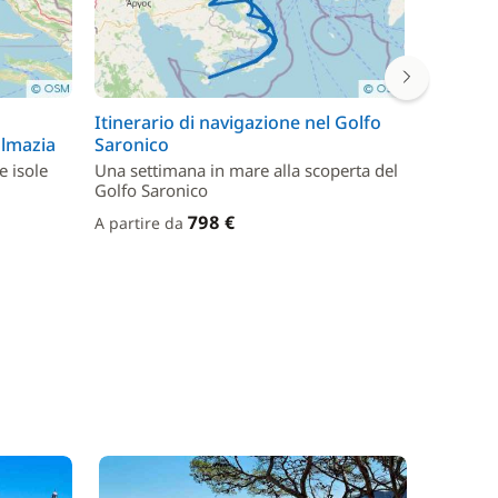
a
Itinerario di navigazione nel Golfo
Itinerar
almazia
Saronico
Spalato
e isole
Una settimana in mare alla scoperta del
7 giorni 
Golfo Saronico
una barc
798 €
A partire da
A partire