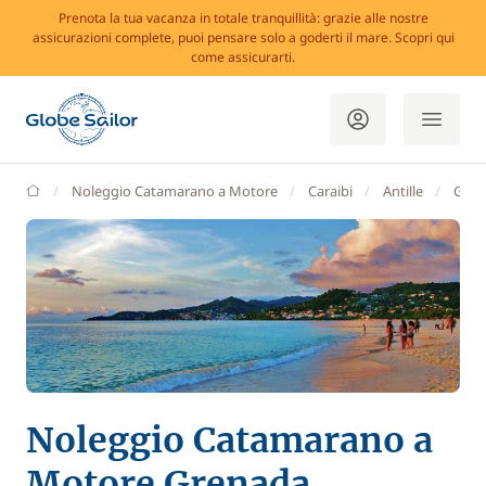
Prenota la tua vacanza in totale tranquillità: grazie alle nostre
assicurazioni complete, puoi pensare solo a goderti il mare. Scopri qui
come assicurarti.
GlobeSailor
Noleggio Catamarano a Motore
Caraibi
Antille
Gren
Noleggio Catamarano a
Motore Grenada