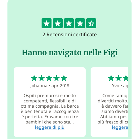
4.5
2 Recensioni certificate
Hanno navigato nelle Figi
5
4
Johanna
•
apr 2018
Yvo
•
ago 201
Ospiti premurosi e molto
Come famiglia ci
competenti, flessibili e di
divertiti molto. L'e
ottima compagnia. La barca
è davvero fantasti
è ben tenuta e l'accoglienza
siamo divertiti un
è perfetta. Eravamo con tre
Abbiamo pescato 
bambini che sono sta...
più fresco di così no
leggere di più
leggere di p