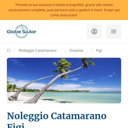
Prenota la tua vacanza in totale tranquillità: grazie alle nostre
assicurazioni complete, puoi pensare solo a goderti il mare. Scopri qui
come assicurarti.
GlobeSailor
Noleggio Catamarano
Oceania
Figi
Noleggio Catamarano
Figi