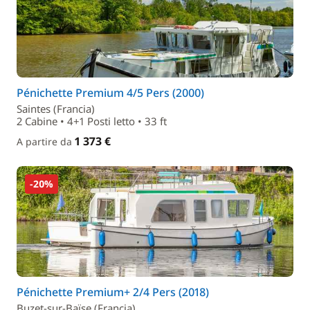
Pénichette Premium 4/5 Pers (2000)
Saintes (Francia)
2 Cabine • 4+1 Posti letto • 33 ft
1 373 €
A partire da
-20%
Pénichette Premium+ 2/4 Pers (2018)
Buzet-sur-Baïse (Francia)