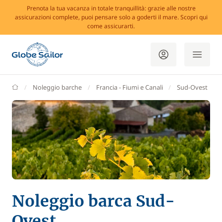
Prenota la tua vacanza in totale tranquillità: grazie alle nostre
assicurazioni complete, puoi pensare solo a goderti il mare. Scopri qui
come assicurarti.
GlobeSailor
Noleggio barche
Francia - Fiumi e Canali
Sud-Ovest
Noleggio barca Sud-
Ovest