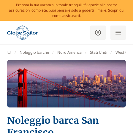
Prenota la tua vacanza in totale tranquillità: grazie alle nostre
assicurazioni complete, puoi pensare solo a goderti il mare. Scopri qui
come assicurarti.
GlobeSailor
Noleggio barche
Nord America
Stati Uniti
West Coa
Noleggio barca San
Francisco