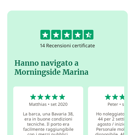
4.6
14 Recensioni certificate
Hanno navigato a
Morningside Marina
5
5
Matthias
•
set 2020
Peter
•
set 20
La barca, una Bavaria 38,
Ho noleggiato una 
era in buone condizioni
44 per 2 settimane
tecniche. Il porto era
agosto / inizio set
facilmente raggiungibile
Personale molto co
con i mezzi pubblici.
disponibile. Abbia