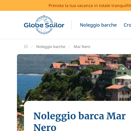
Prenota la tua vacanza in totale tranquilli
Noleggio barche
Cro
GlobeSailor
Noleggio barche
Mar Nero
Noleggio barca Mar
Nero