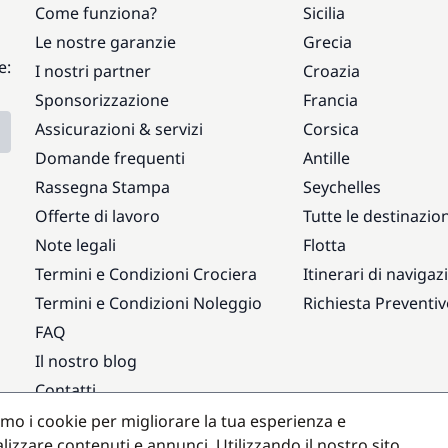
Come funziona?
Sicilia
Le nostre garanzie
Grecia
e:
I nostri partner
Croazia
Sponsorizzazione
Francia
Assicurazioni & servizi
Corsica
Domande frequenti
Antille
Rassegna Stampa
Seychelles
Offerte di lavoro
Tutte le destinazion
Note legali
Flotta
Termini e Condizioni Crociera
Itinerari di navigaz
Termini e Condizioni Noleggio
Richiesta Preventi
FAQ
Il nostro blog
Contatti
amo i cookie per migliorare la tua esperienza e
Destinazioni popolari
lizzare contenuti e annunci. Utilizzando il nostro sito