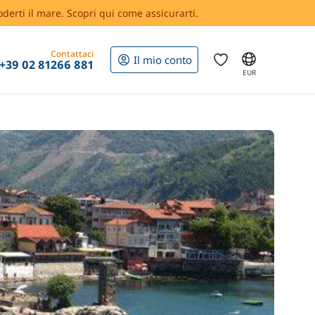
oderti il mare. Scopri qui come assicurarti.
Contattaci
Il mio conto
+39 02 81266 881
EUR