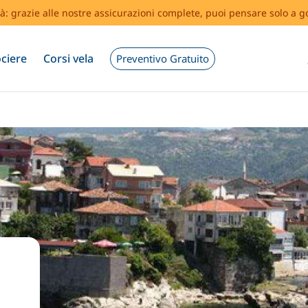
tà: grazie alle nostre assicurazioni complete, puoi pensare solo a g
ciere
Corsi vela
Preventivo Gratuito