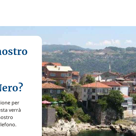
nostro
Nero?
zione per
esta verrà
nostro
elefono.