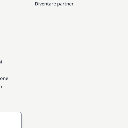
Diventare partner
i
ione
vo