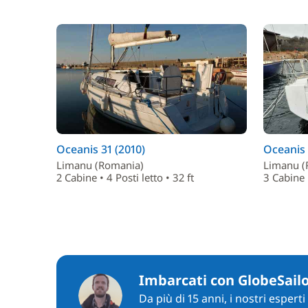
Oceanis 31 (2010)
Oceanis 
Limanu (Romania)
Limanu (
2 Cabine • 4 Posti letto • 32 ft
3 Cabine •
Imbarcati con GlobeSail
Da più di 15 anni, i nostri espert