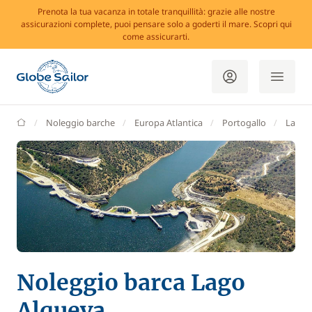
Prenota la tua vacanza in totale tranquillità: grazie alle nostre
assicurazioni complete, puoi pensare solo a goderti il mare. Scopri qui
come assicurarti.
GlobeSailor
Noleggio barche
Europa Atlantica
Portogallo
Lago 
Noleggio barca Lago
Alqueva