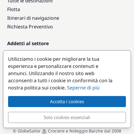
Tutte le destinazioni
Flotta
Itinerari di navigazione
Richiesta Preventivo
Addetti al settore
Accesso armatori
Utilizziamo i cookie per migliorare la tua
Diventare partner
esperienza e personalizzare contenuti e
annunci. Utilizzando il nostro sito web
Destinazioni popolari
acconsenti a tutti i cookie in conformità con la
nostra politica sui cookie.
Seperne di più
Accetta i cookies
Solo cookies essenziali
© GlobeSailor
Crociere e Noleggio Barche dal 2008