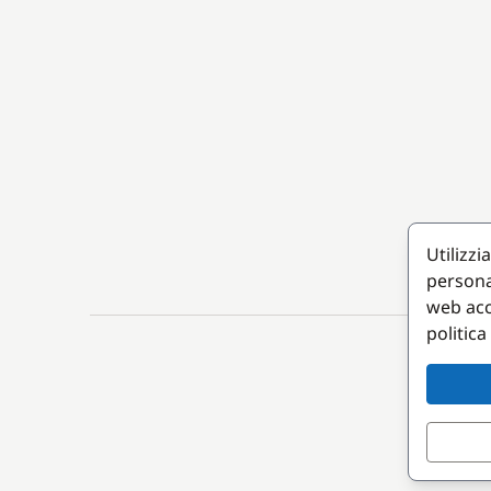
Utilizzi
persona
web acc
politica