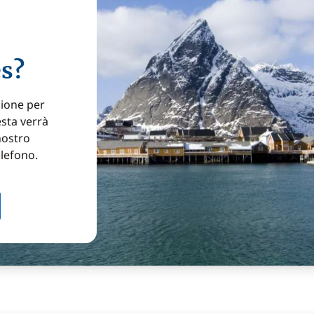
es?
zione per
esta verrà
nostro
elefono.