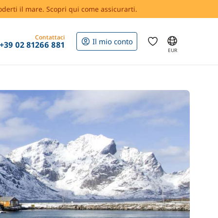
oderti il mare. Scopri qui come assicurarti.
Contattaci
Il mio conto
+39 02 81266 881
EUR