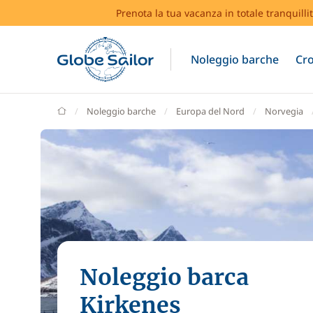
Prenota la tua vacanza in totale tranquilli
Noleggio barche
Cro
GlobeSailor
Noleggio barche
Europa del Nord
Norvegia
Noleggio barca
Kirkenes