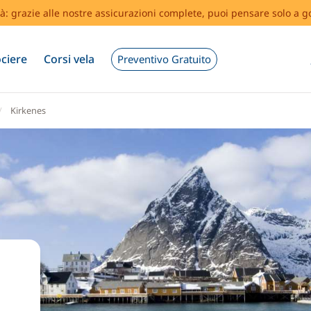
tà: grazie alle nostre assicurazioni complete, puoi pensare solo a g
ciere
Corsi vela
Preventivo Gratuito
Kirkenes