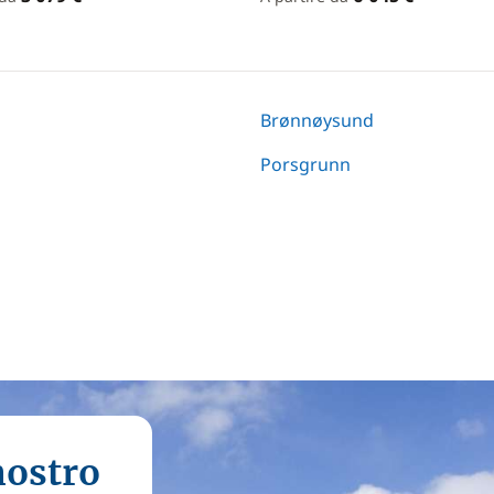
Brønnøysund
Porsgrunn
nostro