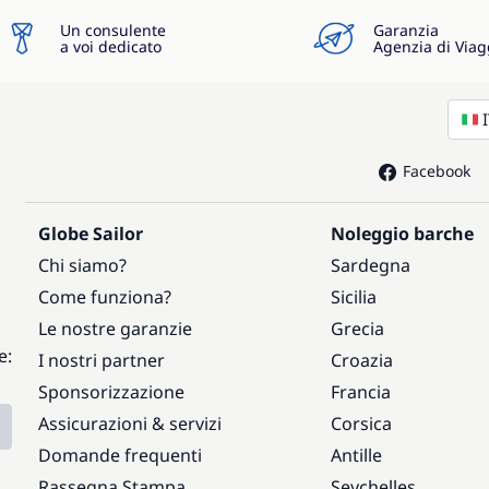
Un consulente
Garanzia
a voi dedicato
Agenzia di Viag
Facebook
Globe Sailor
Noleggio barche
Chi siamo?
Sardegna
Come funziona?
Sicilia
Le nostre garanzie
Grecia
e:
I nostri partner
Croazia
Sponsorizzazione
Francia
Assicurazioni & servizi
Corsica
Domande frequenti
Antille
Rassegna Stampa
Seychelles