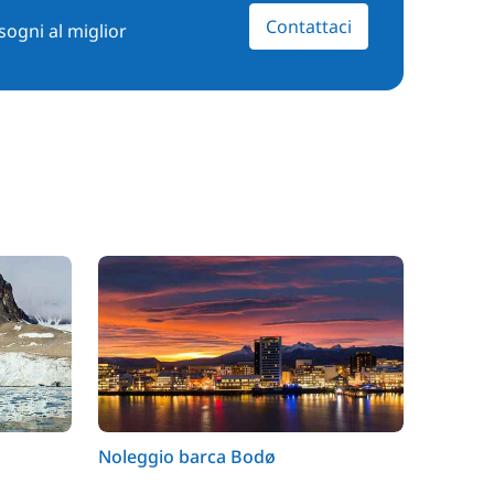
Contattaci
sogni al miglior
Noleggio barca Bodø