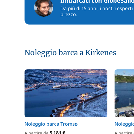
Imbarcati con GlobeSail
Da più di 15 anni, i nostri espert
prezzo.
Noleggio barca a Kirkenes
Noleggio barca Tromsø
Noleggi
5 181 €
A partire da
A partire