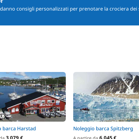
or
i danno consigli personalizzati per prenotare la crociera dei 
o barca Harstad
Noleggio barca Spitzberg
3 079 €
6 045 €
 da
A partire da