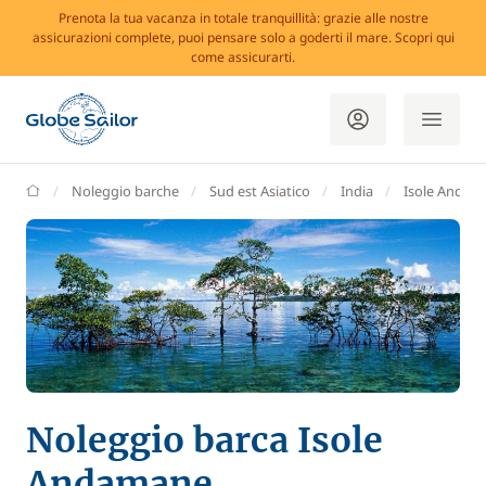
Prenota la tua vacanza in totale tranquillità: grazie alle nostre
assicurazioni complete, puoi pensare solo a goderti il mare. Scopri qui
come assicurarti.
GlobeSailor
Noleggio barche
Sud est Asiatico
India
Isole Andam
Noleggio barca Isole
Andamane