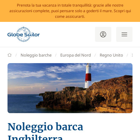
Prenota la tua vacanza in totale tranquillità: grazie alle nostre
assicurazioni complete, puoi pensare solo a goderti il mare. Scopri qui
come assicurarti.
GlobeSailor
Noleggio barche
Europa del Nord
Regno Unito
Ingh
Noleggio barca
Inghilterra