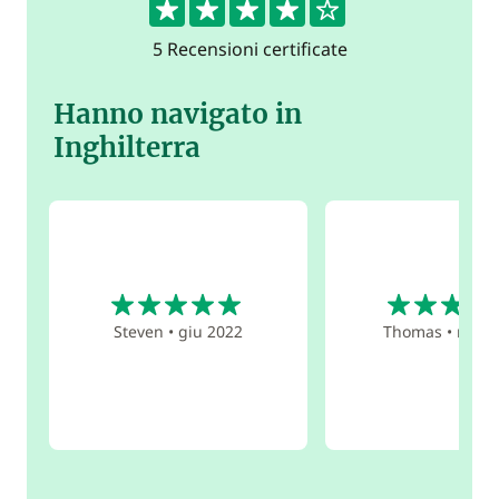
5 Recensioni certificate
Hanno navigato in
Inghilterra
5
4
Steven
•
giu 2022
Thomas
•
mar 