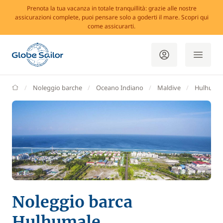
Prenota la tua vacanza in totale tranquillità: grazie alle nostre
assicurazioni complete, puoi pensare solo a goderti il mare. Scopri qui
come assicurarti.
GlobeSailor
Noleggio barche
Oceano Indiano
Maldive
Hulhuma
Noleggio barca
Hulhumale