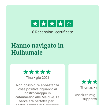
4.3
6 Recensioni certificate
Hanno navigato in
Hulhumale
5
Tina
•
giu 2021
5
Non posso dire abbastanza
Thomas
•
mag 
cose positive riguardo al
nostro viaggio in
Assoluto miglior se
catamarano alle Maldive. La
supporto in lo
barca era perfetta per il
nostro gruppo di 6 persone.