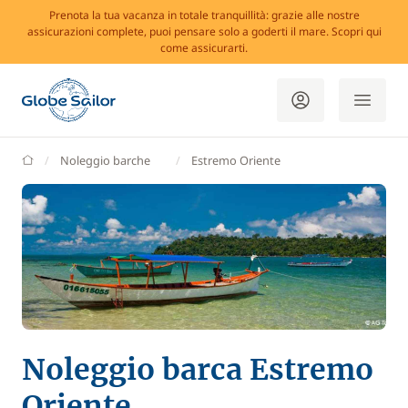
Prenota la tua vacanza in totale tranquillità: grazie alle nostre
assicurazioni complete, puoi pensare solo a goderti il mare. Scopri qui
come assicurarti.
GlobeSailor
Noleggio barche
Estremo Oriente
Noleggio barca Estremo
Oriente