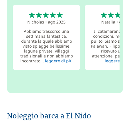
5
5
Nicholas
•
ago 2025
Natalia
•
giu 2
Abbiamo trascorso una
Il catamarano è in
settimana fantastica,
condizioni, molto 
durante la quale abbiamo
pulito. Siamo stati a
visto spiagge bellissime,
Palawan, Filippine.
lagune private, villaggi
ricevuto un'ot
tradizionali e non abbiamo
attenzione, perché i
incontrato...
leggere di più
leggere di p
Noleggio barca a El Nido