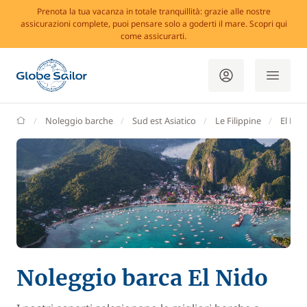
Prenota la tua vacanza in totale tranquillità: grazie alle nostre
assicurazioni complete, puoi pensare solo a goderti il mare. Scopri qui
come assicurarti.
GlobeSailor
Noleggio barche
Sud est Asiatico
Le Filippine
El Nid
Noleggio barca El Nido