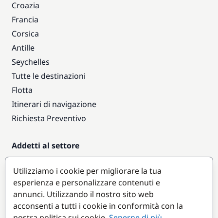
Croazia
Francia
Corsica
Antille
Seychelles
Tutte le destinazioni
Flotta
Itinerari di navigazione
Richiesta Preventivo
Addetti al settore
Accesso armatori
Utilizziamo i cookie per migliorare la tua
Diventare partner
esperienza e personalizzare contenuti e
annunci. Utilizzando il nostro sito web
Destinazioni popolari
acconsenti a tutti i cookie in conformità con la
nostra politica sui cookie.
Seperne di più