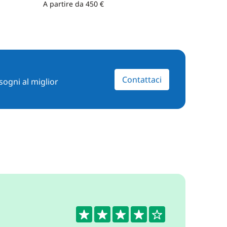
A partire da 450 €
A partire
Contattaci
sogni al miglior
4.4