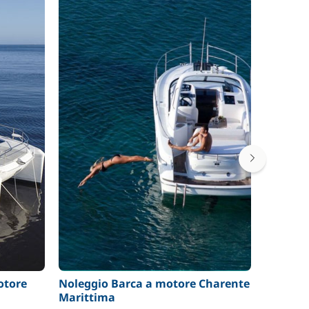
otore
Noleggio Barca a motore Charente
Noleggi
Marittima
Maritti