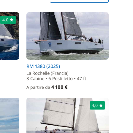
4,0
RM 1380 (2025)
La Rochelle (Francia)
3 Cabine • 6 Posti letto • 47 ft
4 100 €
A partire da
4,0