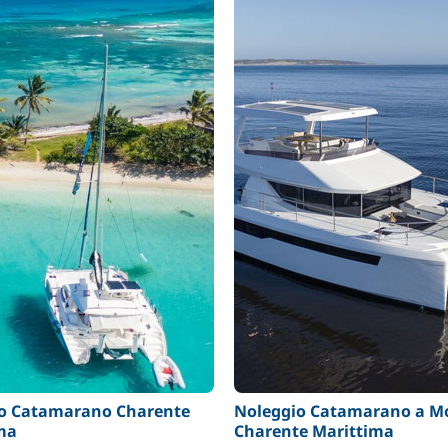
o Catamarano Charente
Noleggio Catamarano a M
ma
Charente Marittima