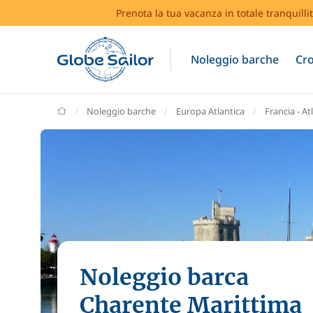
Prenota la tua vacanza in totale tranquilli
Noleggio barche
Cro
GlobeSailor
Noleggio barche
Europa Atlantica
Francia - At
Noleggio barca
Charente Marittima