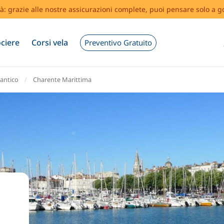
tà: grazie alle nostre assicurazioni complete, puoi pensare solo a g
ciere
Corsi vela
Preventivo Gratuito
lantico
Charente Marittima