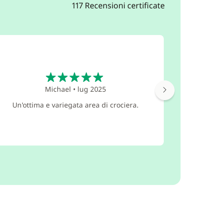
117 Recensioni certificate
5
Michael
•
lug 2025
Eccellent
Rochelle.
Un'ottima e variegata area di crociera.
pulita, b
consig