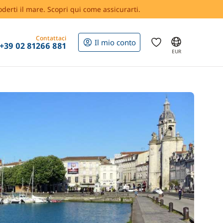
oderti il mare. Scopri qui come assicurarti.
Contattaci
Il mio conto
+39 02 81266 881
EUR