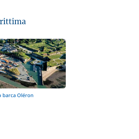
rittima
o barca Oléron