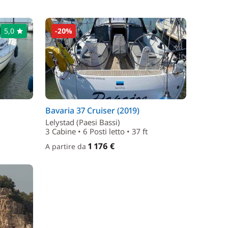
5,0
-20%
Bavaria 37 Cruiser (2019)
Lelystad (Paesi Bassi)
3 Cabine • 6 Posti letto • 37 ft
1 176 €
A partire da