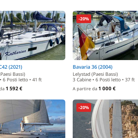
-20%
C42 (2021)
Bavaria 36 (2004)
(Paesi Bassi)
Lelystad (Paesi Bassi)
 6 Posti letto • 41 ft
3 Cabine • 6 Posti letto • 37 ft
1 592 €
1 000 €
 da
A partire da
-20%