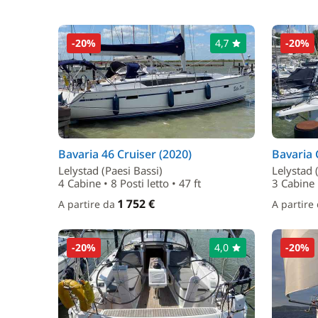
-20%
4,7
-20%
Bavaria 46 Cruiser (2020)
Bavaria 
Lelystad (Paesi Bassi)
Lelystad 
4 Cabine • 8 Posti letto • 47 ft
3 Cabine •
1 752 €
A partire da
A partire
-20%
4,0
-20%