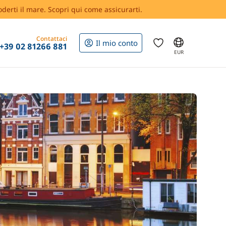
oderti il mare. Scopri qui come assicurarti.
Contattaci
Il mio conto
+39 02 81266 881
EUR