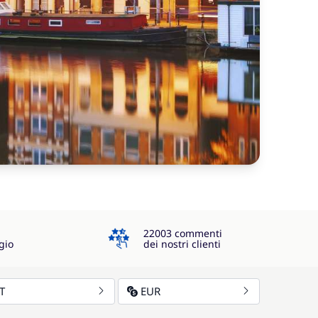
4.3
22003 commenti
gio
dei nostri clienti
IT
EUR