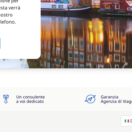
zione per
esta verrà
nostro
elefono.
Un consulente
Garanzia
a voi dedicato
Agenzia di Viag