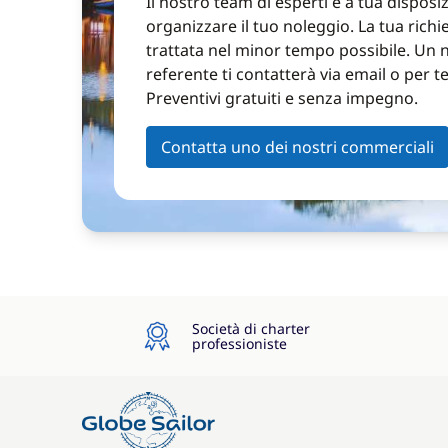
Il nostro team di esperti è a tua disposi
organizzare il tuo noleggio. La tua richi
trattata nel minor tempo possibile. Un 
referente ti contatterà via email o per t
Preventivi gratuiti e senza impegno.
Contatta uno dei nostri commerciali
Società di charter
professioniste