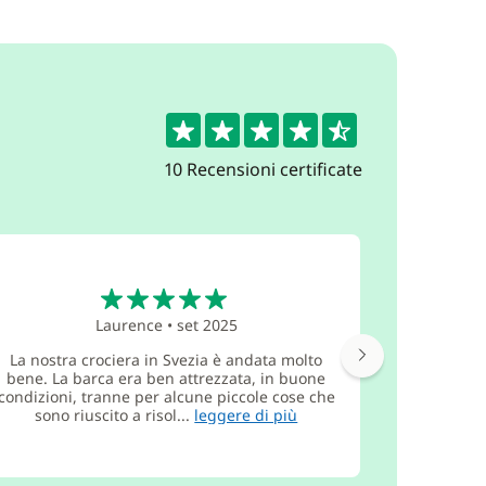
4.5
10 Recensioni certificate
5
Laurence
•
set 2025
La nostra crociera in Svezia è andata molto
Accoglien
bene. La barca era ben attrezzata, in buone
barca ben 
condizioni, tranne per alcune piccole cose che
sono riuscito a risol...
leggere di più