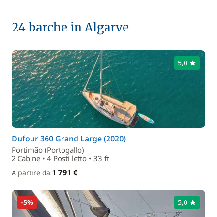
24 barche in Algarve
5,0
Dufour 360 Grand Large (2020)
Portimão (Portogallo)
2 Cabine • 4 Posti letto • 33 ft
1 791 €
A partire da
-5%
5,0