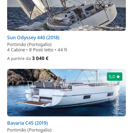
Sun Odyssey 440 (2018)
Portimão (Portogallo)
4 Cabine • 8 Posti letto • 44 ft
3 040 €
A partire da
5,0
Bavaria C45 (2019)
Portimão (Portogallo)