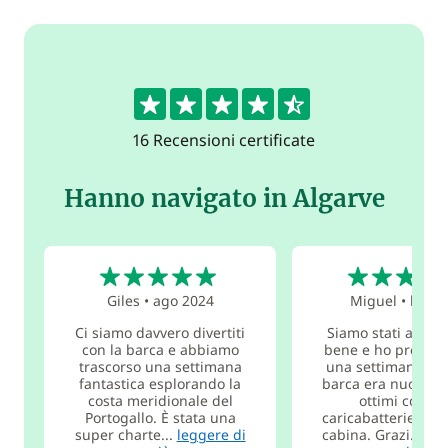
4.6
16 Recensioni certificate
Hanno navigato in Algarve
5
5
Giles
•
ago 2024
Miguel
•
lug 2
Ci siamo davvero divertiti
Siamo stati accolt
con la barca e abbiamo
bene e ho prenota
trascorso una settimana
una settimana pri
fantastica esplorando la
barca era nuoviss
costa meridionale del
ottimi comfor
Portogallo. È stata una
caricabatterie usb
super charte...
leggere di
cabina. Grazi...
leg