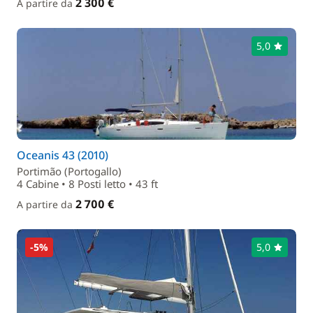
2 300 €
A partire da
5,0
Oceanis 43 (2010)
Portimão (Portogallo)
4 Cabine • 8 Posti letto • 43 ft
2 700 €
A partire da
-5%
5,0