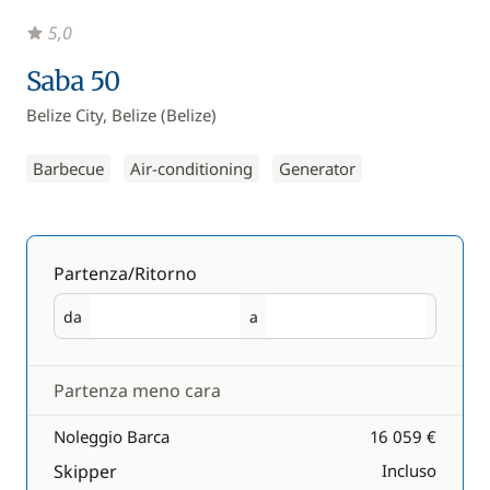
5,0
Saba 50
Belize City, Belize (Belize)
Barbecue
Air-conditioning
Generator
Partenza/Ritorno
da
a
Partenza
Ritorno
Partenza meno cara
Noleggio Barca
16 059 €
Skipper
Incluso