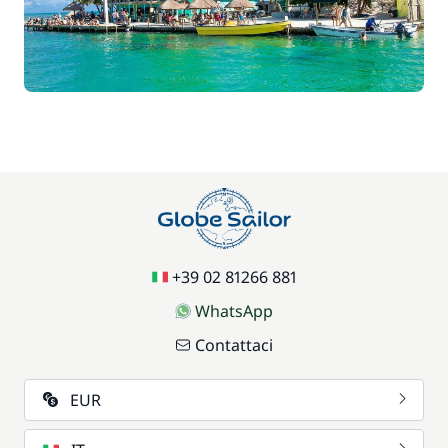
Incluso nel prezzo
Pulizia finale
—
Incluso nel prezzo
Servizio di cambusa
—
Incluso nel prezzo
Skipper (pasti non inclusi)
—
Incluso nel prezzo
Spese di Gestione
—
+39 02 81266 881
Incluso nel prezzo
Tender
—
WhatsApp
Contattaci
Incluso nel prezzo
Transfer al marina
—
EUR