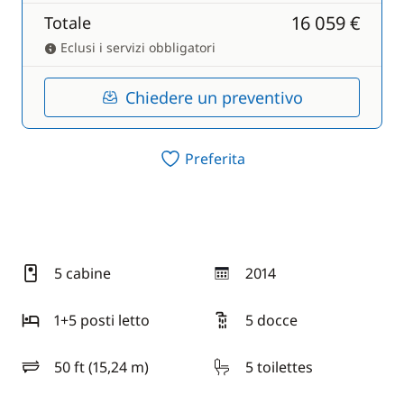
16 059 €
Totale
Eclusi i servizi obbligatori
Chiedere un preventivo
Preferita
5 cabine
2014
anno
1+5 posti letto
5 docce
50 ft (15,24 m)
5 toilettes
lunghezza