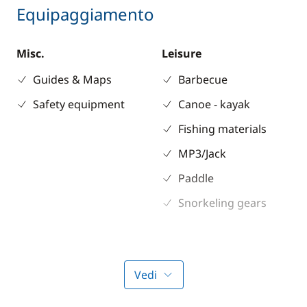
Equipaggiamento
Misc.
Leisure
Guides & Maps
Barbecue
Safety equipment
Canoe - kayak
Fishing materials
MP3/Jack
Paddle
Snorkeling gears
Kitchen
Deck equipment
Coffee maker
Bimini
Vedi
Forno a microonde
Cockpit table