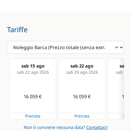
Freezer
Deck hand shower
Fridge
Swimming ladder
Tariffe
Ice Maker
Stove
Comfort
sab 15 ago
sab 22 ago
sab 2
Air-conditioning
sab 22 ago 2026
sab 29 ago 2026
sab 05 
Fans in cabins
Generator
16 059 €
16 059 €
16 0
Hot water
Piattaforma bagno
Prenota
Prenota
Pre
WC elettrico
Non ti conviene nessuna data?
Contattaci!