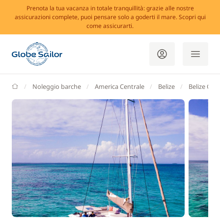
Prenota la tua vacanza in totale tranquillità: grazie alle nostre
assicurazioni complete, puoi pensare solo a goderti il mare. Scopri qui
come assicurarti.
GlobeSailor
Noleggio barche
America Centrale
Belize
Belize City