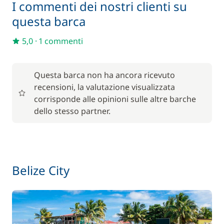
I commenti dei nostri clienti su
questa barca
Incluso nel prezzo
Generatore
—
5,0
·
1 commenti
Incluso nel prezzo
Kayak
—
Questa barca non ha ancora ricevuto
recensioni, la valutazione visualizzata
Incluso nel prezzo
Lenzuola
—
corrisponde alle opinioni sulle altre barche
dello stesso partner.
Incluso nel prezzo
Marinaio
—
Incluso nel prezzo
Paddle (SUP)
—
Belize City
Incluso nel prezzo
Pensione completa
—