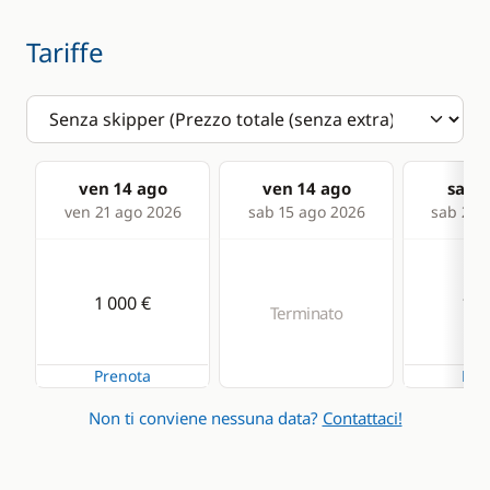
Tariffe
ven 14 ago
ven 14 ago
sab 1
ven 21 ago 2026
sab 15 ago 2026
sab 22 
1 000 €
1 0
Terminato
Prenota
Pre
Non ti conviene nessuna data?
Contattaci!