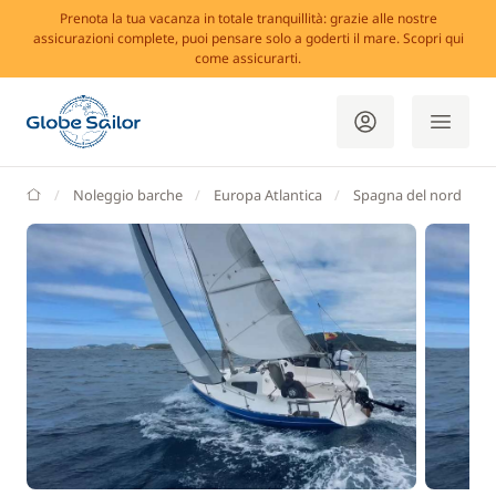
Prenota la tua vacanza in totale tranquillità: grazie alle nostre
assicurazioni complete, puoi pensare solo a goderti il mare. Scopri qui
come assicurarti.
GlobeSailor
Noleggio barche
Europa Atlantica
Spagna del nord