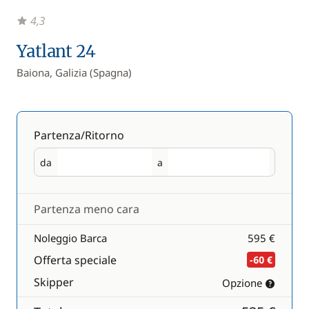
4,3
Yatlant 24
Baiona, Galizia (Spagna)
Partenza/Ritorno
da
a
Partenza
Ritorno
Partenza meno cara
Noleggio Barca
595 €
Offerta speciale
-60 €
Skipper
Opzione