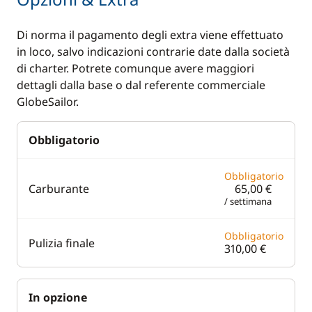
Deck equipment
Comfort
Di norma il pagamento degli extra viene effettuato
Bow thruster
Hot water
in loco, salvo indicazioni contrarie date dalla società
Capottina
di charter. Potrete comunque avere maggiori
paraspruzzi
dettagli dalla base o dal referente commerciale
GlobeSailor.
Obbligatorio
Obbligatorio
Carburante
65,00 €
/ settimana
Obbligatorio
Pulizia finale
310,00 €
In opzione