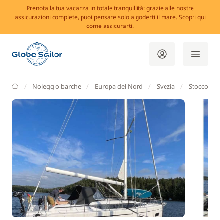
Prenota la tua vacanza in totale tranquillità: grazie alle nostre
assicurazioni complete, puoi pensare solo a goderti il mare. Scopri qui
come assicurarti.
GlobeSailor
Noleggio barche
Europa del Nord
Svezia
Stoccolma