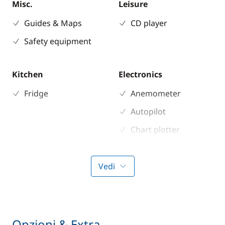
Misc.
Leisure
Guides & Maps
CD player
Safety equipment
Kitchen
Electronics
Fridge
Anemometer
Autopilot
Chart plotter
GPS
Sounder
Vedi
Speedometer
VHF DSC
Opzioni & Extra