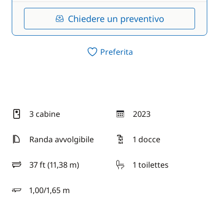
Chiedere un preventivo
Preferita
3 cabine
2023
anno
Randa avvolgibile
1 docce
37 ft (11,38 m)
1 toilettes
lunghezza
1,00/1,65 m
pescaggio