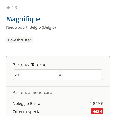
3,9
Magnifique
Nieuwpoort, Belgio (Belgio)
Bow thruster
Partenza/Ritorno
da
a
Partenza
Ritorno
Partenza meno cara
Noleggio Barca
1 849 €
Offerta speciale
-462 €