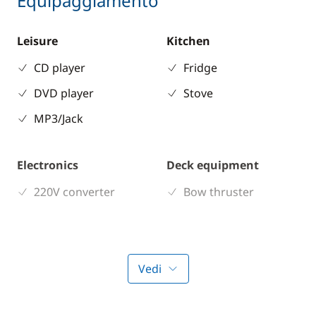
Equipaggiamento
Leisure
Kitchen
CD player
Fridge
DVD player
Stove
MP3/Jack
Electronics
Deck equipment
220V converter
Bow thruster
Comfort
Riscaldamento
Vedi
WC elettrico