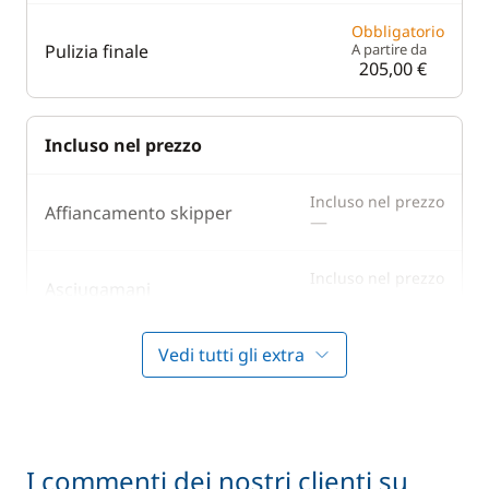
Obbligatorio
Pulizia finale
A partire da
205,00 €
Incluso nel prezzo
Incluso nel prezzo
Affiancamento skipper
—
Incluso nel prezzo
Asciugamani
—
Vedi tutti gli extra
Costi amministrativi/spese di
Incluso nel prezzo
—
gestione
Incluso nel prezzo
Lenzuola
—
I commenti dei nostri clienti su