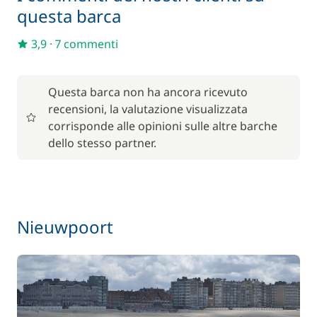
questa barca
In opzione
3,9
·
7 commenti
85,00 €
Animale domestico
/ articolo
Questa barca non ha ancora ricevuto
recensioni, la valutazione visualizzata
56,00 €
Barbecue
corrisponde alle opinioni sulle altre barche
/ settimana
dello stesso partner.
59,50 €
Noleggio Bici - Adulto
/ settimana
45,50 €
Noleggio Bici - Bambino
Nieuwpoort
/ settimana
Pacchetto pulizia con prodotti bio
15,00 €
77,00 €
Paddle (SUP)
/ settimana