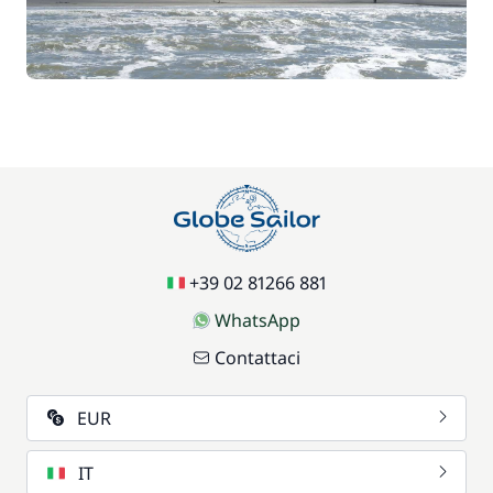
70,00 €
Parcheggio auto
/ settimana
17,50 €
Sedia bebè
/ settimana
59,50 €
Wifi
/ settimana
+39 02 81266 881
WhatsApp
Contattaci
EUR
IT