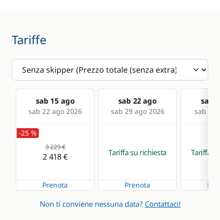
Tariffe
sab 15 ago
sab 22 ago
sab 2
sab 22 ago 2026
sab 29 ago 2026
sab 05 
-25 %
3 229 €
Tariffa su richiesta
Tariffa su
2 418 €
Prenota
Prenota
Pre
Non ti conviene nessuna data?
Contattaci!