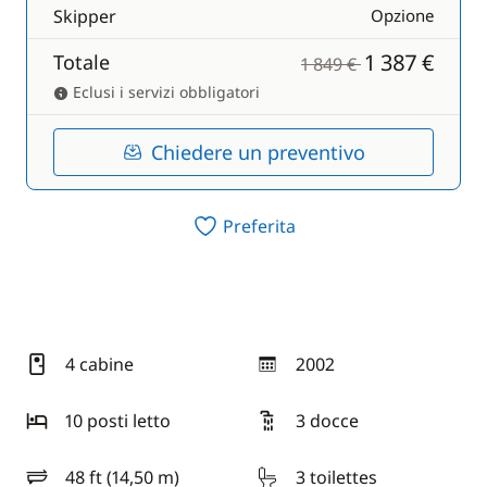
Skipper
Opzione
1 387 €
Totale
1 849 €
Eclusi i servizi obbligatori
Chiedere un preventivo
Preferita
4 cabine
2002
anno
10 posti letto
3 docce
48 ft (14,50 m)
3 toilettes
lunghezza