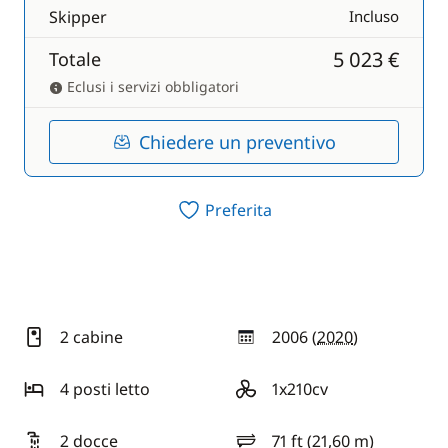
Skipper
Incluso
5 023 €
Totale
Eclusi i servizi obbligatori
Chiedere un preventivo
Preferita
2 cabine
2006 (
2020
)
anno
4 posti letto
1x210cv
motore
2 docce
71 ft (21,60 m)