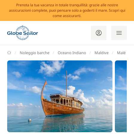
Prenota la tua vacanza in totale tranquillità: grazie alle nostre
assicurazioni complete, puoi pensare solo a goderti il mare. Scopri qui
come assicurarti.
GlobeSailor
Noleggio barche
Oceano Indiano
Maldive
Malé