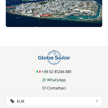
Incluso nel prezzo
Lenzuola + Asciugamani
—
Incluso nel prezzo
Marinaio
—
Incluso nel prezzo
Pulizia finale
—
Incluso nel prezzo
Skipper (pasti non inclusi)
—
Incluso nel prezzo
Spese di Gestione
+39 02 81266 881
—
WhatsApp
Incluso nel prezzo
Spese portuali
Contattaci
—
EUR
Incluso nel prezzo
Tender
—