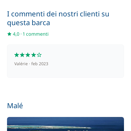
Incluso nel prezzo
I commenti dei nostri clienti su
Bevande analcoliche
—
questa barca
Incluso nel prezzo
Cuoco (pasti non inclusi)
4,0
·
1 commenti
—
Incluso nel prezzo
4
Generatore
—
Valérie
feb 2023
Incluso nel prezzo
Guida Turistica
—
Incluso nel prezzo
IVA
—
Malé
Incluso nel prezzo
Lenzuola
—