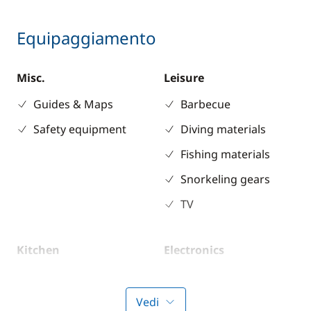
Equipaggiamento
Misc.
Leisure
Guides & Maps
Barbecue
Safety equipment
Diving materials
Fishing materials
Snorkeling gears
TV
Kitchen
Electronics
Electric refrigerator
220V converter
Freezer
Chart plotter
Vedi