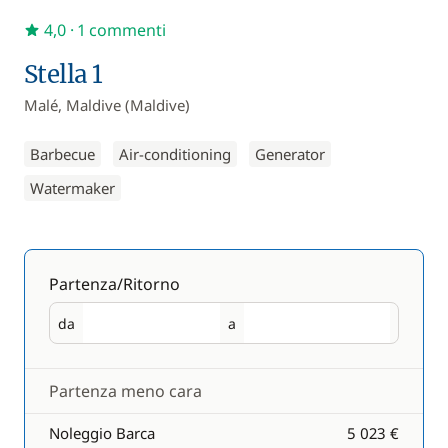
4,0
· 1 commenti
Stella 1
Malé, Maldive (Maldive)
Barbecue
Air-conditioning
Generator
Watermaker
Partenza/Ritorno
da
a
Partenza
Ritorno
Partenza meno cara
Noleggio Barca
5 023 €