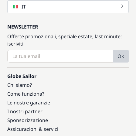
IT
Incluso nel prezzo
Transfer al marina
—
NEWSLETTER
Incluso nel prezzo
Offerte promozionali, speciale estate, last minute:
Wifi
—
iscriviti
Ok
Globe Sailor
Chi siamo?
Come funziona?
Le nostre garanzie
I nostri partner
Sponsorizzazione
Assicurazioni & servizi