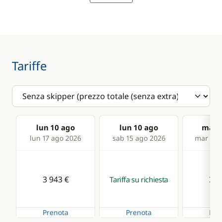
Comfort
Hot water
Tariffe
lun 10 ago
lun 10 ago
mar 1
lun 17 ago 2026
sab 15 ago 2026
mar 18 
3 943 €
3 9
Tariffa su richiesta
Prenota
Prenota
Pre