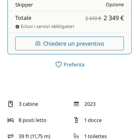
Skipper
Opzione
2 349 €
Totale
2 610 €
Eclusi i servizi obbligatori
Chiedere un preventivo
Preferita
3 cabine
2023
anno
8 posti letto
1 docce
39 ft (11,75 m)
1 toilettes
lunghezza