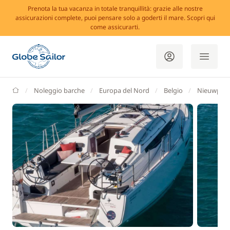
Prenota la tua vacanza in totale tranquillità: grazie alle nostre
assicurazioni complete, puoi pensare solo a goderti il mare. Scopri qui
come assicurarti.
GlobeSailor
Noleggio barche
Europa del Nord
Belgio
Nieuwpoo