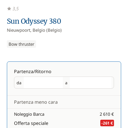
3,5
Sun Odyssey 380
Nieuwpoort, Belgio (Belgio)
Bow thruster
Partenza/Ritorno
da
a
Partenza
Ritorno
Partenza meno cara
Noleggio Barca
2 610 €
Offerta speciale
-261 €