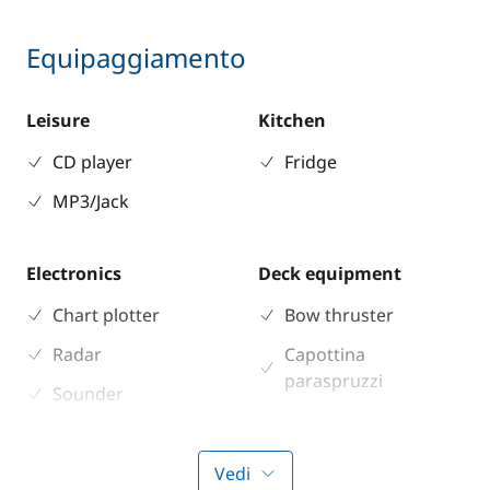
Equipaggiamento
Leisure
Kitchen
CD player
Fridge
MP3/Jack
Electronics
Deck equipment
Chart plotter
Bow thruster
Radar
Capottina
paraspruzzi
Sounder
Cockpit table
Speedometer
Speakers in cockpit
VHF DSC
Vedi