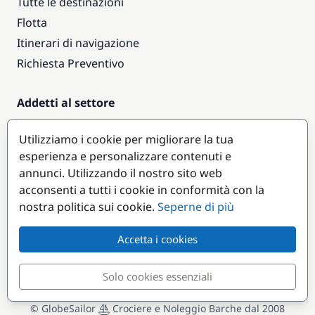
Tutte le destinazioni
Flotta
Itinerari di navigazione
Richiesta Preventivo
Addetti al settore
Accesso armatori
Utilizziamo i cookie per migliorare la tua
Diventare partner
esperienza e personalizzare contenuti e
annunci. Utilizzando il nostro sito web
Destinazioni popolari
acconsenti a tutti i cookie in conformità con la
nostra politica sui cookie.
Seperne di più
Accetta i cookies
Solo cookies essenziali
© GlobeSailor
Crociere e Noleggio Barche dal 2008