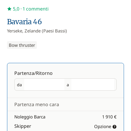
5,0
· 1 commenti
Bavaria 46
Yerseke, Zelande (Paesi Bassi)
Bow thruster
Partenza/Ritorno
da
a
Partenza
Ritorno
Partenza meno cara
Noleggio Barca
1 910 €
Skipper
Opzione