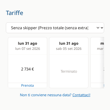
Tariffe
lun 31 ago
lun 31 ago
mar 0
lun 07 set 2026
sab 05 set 2026
mar 08 
2 734 €
2 7
Terminato
Prenota
Pre
Non ti conviene nessuna data?
Contattaci!