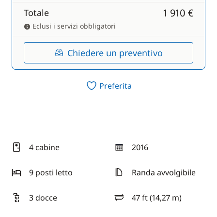
1 910 €
Totale
Eclusi i servizi obbligatori
Chiedere un preventivo
Preferita
4 cabine
2016
anno
9 posti letto
Randa avvolgibile
3 docce
47 ft (14,27 m)
lunghezza