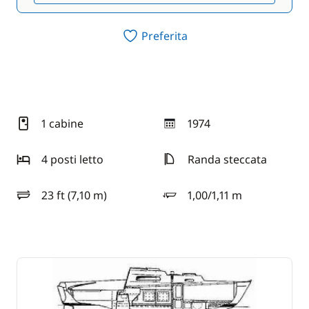
Preferita
1 cabine
1974
anno
4 posti letto
Randa steccata
23 ft (7,10 m)
1,00/1,11 m
lunghezza
pescaggio