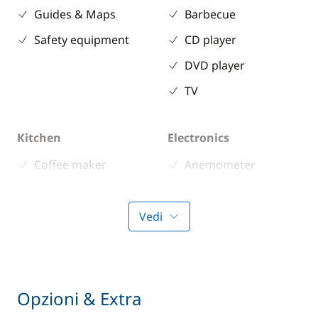
Guides & Maps
Barbecue
Safety equipment
CD player
DVD player
TV
Kitchen
Electronics
Coffee maker
Anemometer
Electric refrigerator
Autopilot
Forno a microonde
Chart plotter
Vedi
Freezer
GPS
Fridge
Sounder
Stove
Speedometer
Opzioni & Extra