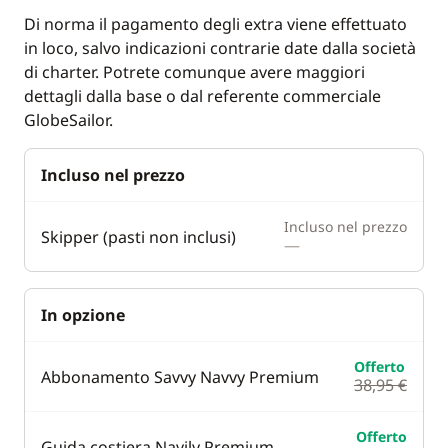
VHF DSC
Di norma il pagamento degli extra viene effettuato
in loco, salvo indicazioni contrarie date dalla società
Deck equipment
Comfort
di charter. Potrete comunque avere maggiori
dettagli dalla base o dal referente commerciale
Bimini
Generator
GlobeSailor.
Electric winch
Solar Panel
Incluso nel prezzo
Electric Windlass
Incluso nel prezzo
Skipper (pasti non inclusi)
—
In opzione
Offerto
Abbonamento Savvy Navvy Premium
38,95 €
Offerto
Guida costiera Navily Premium