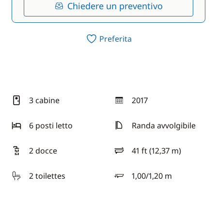
Chiedere un preventivo
Preferita
3 cabine
2017
anno
6 posti letto
Randa avvolgibile
2 docce
41 ft (12,37 m)
lunghezza
2 toilettes
1,00/1,20 m
pescaggio