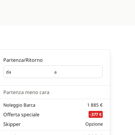
Partenza/Ritorno
da
a
Partenza
Ritorno
Partenza meno cara
Noleggio Barca
1 885 €
Offerta speciale
-377 €
Skipper
Opzione