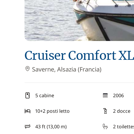
Cruiser Comfort XL
Saverne, Alsazia (Francia)
5 cabine
2006
anno
10+2 posti letto
2 docce
43 ft (13,00 m)
2 toilette
lunghezza