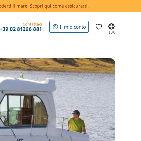
oderti il mare. Scopri qui come assicurarti.
Contattaci
Il mio conto
+39 02 81266 881
EUR