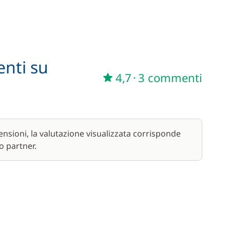
50,00 €
/ settimana
810,00 €
enti su
6,00 €
4,7
·
3 commenti
/ notte
150,00 €
nsioni, la valutazione visualizzata corrisponde
55,00 €
o partner.