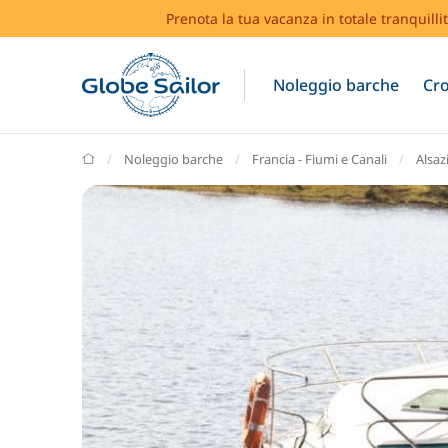
Prenota la tua vacanza in totale tranquilli
Noleggio barche
Cro
GlobeSailor
Noleggio barche
Francia - Fiumi e Canali
Alsaz