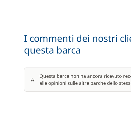
Noleggio Bici - Adulto
Pacchetto comfort
I commenti dei nostri cli
Parcheggio auto
questa barca
Pulizia finale
Questa barca non ha ancora ricevuto rece
Wifi
alle opinioni sulle altre barche dello stess