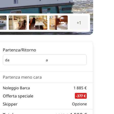
+1
Partenza/Ritorno
da
a
Partenza
Ritorno
Partenza meno cara
Noleggio Barca
1 885 €
Offerta speciale
-377 €
Skipper
Opzione