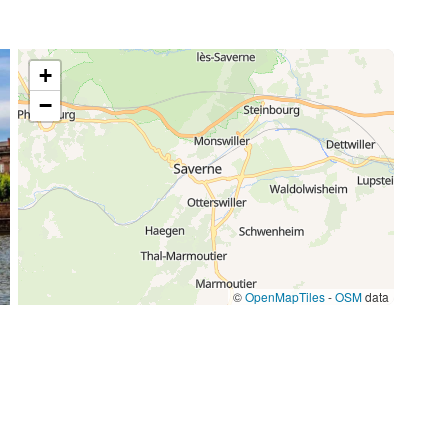
+
−
©
OpenMapTiles
-
OSM
data