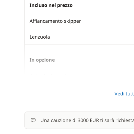
Incluso nel prezzo
Affiancamento skipper
Lenzuola
In opzione
Animale domestico
Convertitore 12 V / 220 V
Vedi tutt
Costo One Way
Una cauzione di 3000 EUR ti sarà richiest
Cuscini del ponte