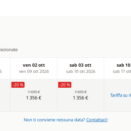
elezionate
ven 02 ott
sab 03 ott
sab 10
6
ven 09 ott 2026
sab 10 ott 2026
sab 17 ot
-20 %
-20 %
1 695 €
1 695 €
Tariffa su r
1 356 €
1 356 €
Non ti conviene nessuna data?
Contattaci!