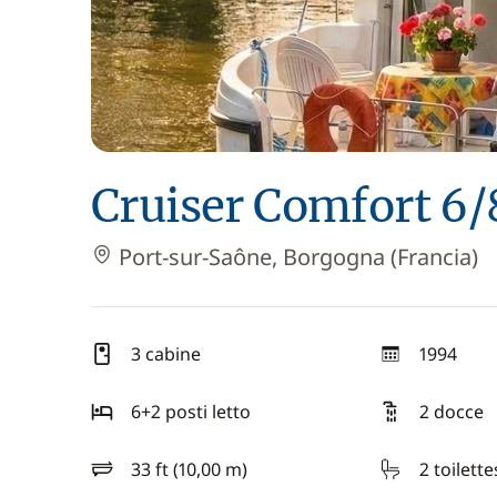
Cruiser Comfort 6/
Port-sur-Saône, Borgogna (Francia)
3 cabine
1994
anno
6+2 posti letto
2 docce
33 ft (10,00 m)
2 toilette
lunghezza