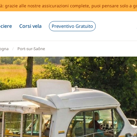
tà: grazie alle nostre assicurazioni complete, puoi pensare solo a g
ciere
Corsi vela
Preventivo Gratuito
ogna
Port-sur-Saône