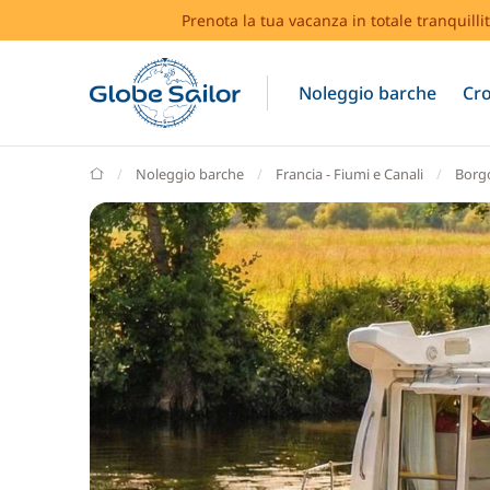
Prenota la tua vacanza in totale tranquilli
Noleggio barche
Cro
GlobeSailor
Noleggio barche
Francia - Fiumi e Canali
Borg