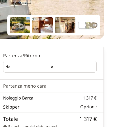
Partenza/Ritorno
da
a
Partenza
Ritorno
Partenza meno cara
Noleggio Barca
1 317 €
Skipper
Opzione
1 317 €
Totale
Eclusi i servizi obbligatori