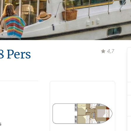
8 Pers
4,7
s