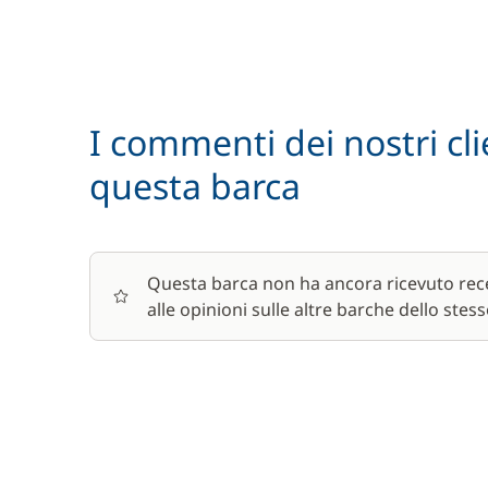
Noleggio Bici - Adulto
Pacchetto comfort
I commenti dei nostri cli
Parcheggio auto
questa barca
Pulizia finale
Questa barca non ha ancora ricevuto rece
alle opinioni sulle altre barche dello stess