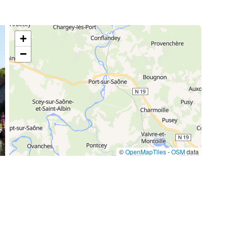
+
−
©
OpenMapTiles
-
OSM
data