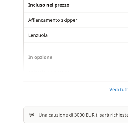
Incluso nel prezzo
Affiancamento skipper
Lenzuola
In opzione
Animale domestico
Convertitore 12 V / 220 V
Vedi tutt
Costo One Way
Una cauzione di 3000 EUR ti sarà richiest
Cuscini del ponte