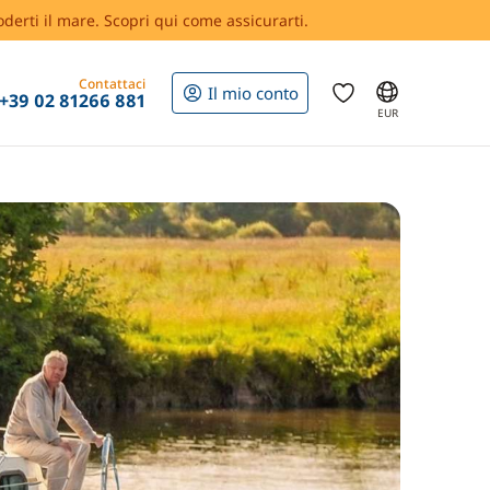
oderti il mare. Scopri qui come assicurarti.
Contattaci
Il mio conto
+39 02 81266 881
EUR