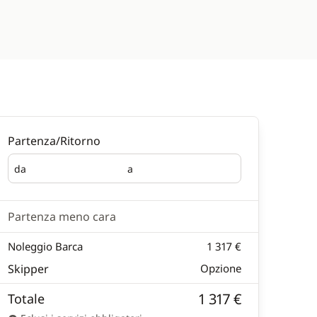
Partenza/Ritorno
da
a
Partenza
Ritorno
Partenza meno cara
Noleggio Barca
1 317 €
Skipper
Opzione
1 317 €
Totale