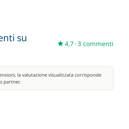
50,00 €
/ settimana
680,00 €
enti su
6,00 €
4,7
·
3 commenti
/ notte
150,00 €
nsioni, la valutazione visualizzata corrisponde
o partner.