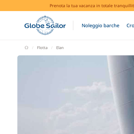
Prenota la tua vacanza in totale tranquilli
Noleggio barche
Cro
GlobeSailor
Flotta
Elan