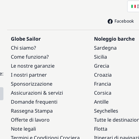
Facebook
Globe Sailor
Noleggio barche
Chi siamo?
Sardegna
Come funziona?
Sicilia
Le nostre garanzie
Grecia
e:
I nostri partner
Croazia
Sponsorizzazione
Francia
Assicurazioni & servizi
Corsica
Domande frequenti
Antille
Rassegna Stampa
Seychelles
Offerte di lavoro
Tutte le destinazion
Note legali
Flotta
Termini e Condizioni Crociera
Itinerari di navigaz