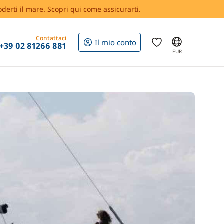
oderti il mare. Scopri qui come assicurarti.
Contattaci
Il mio conto
+39 02 81266 881
EUR