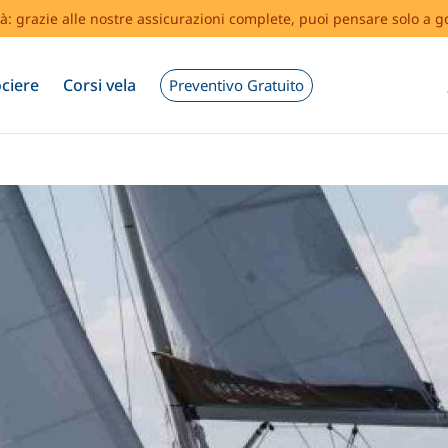
tà: grazie alle nostre assicurazioni complete, puoi pensare solo a g
ciere
Corsi vela
Preventivo Gratuito