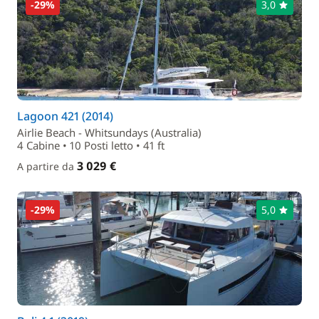
-29%
3,0
Lagoon 421 (2014)
Airlie Beach - Whitsundays (Australia)
4 Cabine • 10 Posti letto • 41 ft
3 029 €
A partire da
-29%
5,0