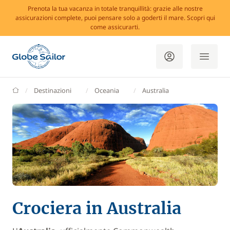
Prenota la tua vacanza in totale tranquillità: grazie alle nostre
assicurazioni complete, puoi pensare solo a goderti il mare. Scopri qui
come assicurarti.
GlobeSailor
Destinazioni
Oceania
Australia
Crociera in Australia