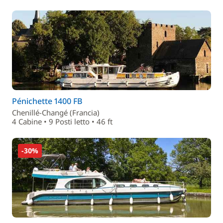
Pénichette 1400 FB
Chenillé-Changé (Francia)
4 Cabine • 9 Posti letto • 46 ft
-30%