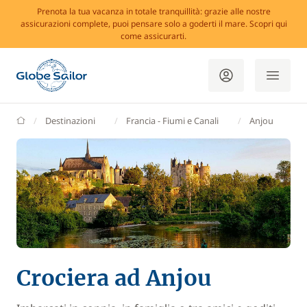
Prenota la tua vacanza in totale tranquillità: grazie alle nostre
assicurazioni complete, puoi pensare solo a goderti il mare. Scopri qui
come assicurarti.
GlobeSailor
Destinazioni
Francia - Fiumi e Canali
Anjou
Crociera ad Anjou